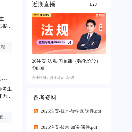
近期直播
1/20
¥ 550.00
左
试报考
注册安全工程师政府补贴
注册安全工程师选择专业
注安考试答案
26注安-法规-习题课（强化阶段）
①8.08
注册安全工程师考试能否作弊及其后果探讨：诚信应考，护航安全工程师生涯的舞弊问题剖析
直播时间：
08月08日
30:00
师考生
能力的
备考资料
作弊。
是基本
2025注安-技术-导学课 课件.pdf
注册安全工程师证书打印
注安技术怎么通过
注册安全工程师考试
程领域
2025注安-技术-加课-课件.pdf