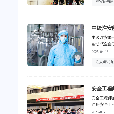
制学历，则
3.示例：2
中级注安
中级注安能
帮助您全面
业发展与就
2025-04-16
注安的角色
可或缺的专
安全工程
安全工程师
注册安全工
障员工生命
2025-04-15