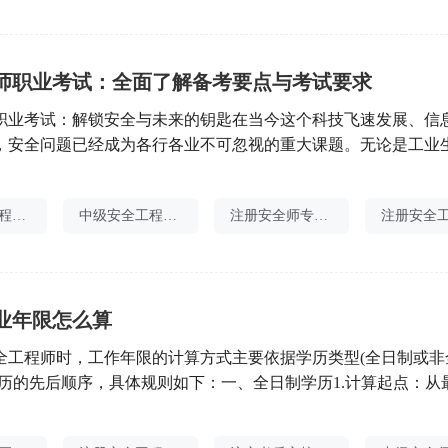
师职业考试：全面了解备考要点与考试要求
职业考试：解锁安全与未来的钥匙在当今这个科技飞速发展、信
，安全问题已经成为各行各业不可忽视的重大课题。无论是工业
还是信息技术、环境保护，安全都是确保一切顺利进行的基础。
注册安全工程师这一职业应运而生，并逐渐成为保障社会安全与
注册安全工程师证书打印
中级安全工程师真题
注册安全师专业科目
对于有志于投身这一领域的考生而言，安全工程师职业考试不仅
业年限怎么算
全工程师时，工作年限的计算方式主要依据学历类型(全日制或非
学历的先后顺序，具体规则如下：一、全日制学历1.计算起点：从
毕业后开始计算工作年限。2.规则：若取得全日制学历后直接工
则工作年限从毕业年份算起。若取得全日制学历后，又取得后续