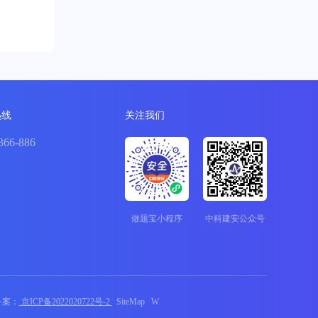
热线
关注我们
366-886
做题宝小程序
中科建安公众号
P备案：
京ICP备2022020722号-2
SiteMap
W