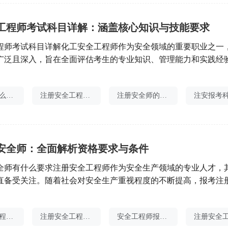
工程师考试科目详解：涵盖核心知识与技能要求
程师考试科目详解化工安全工程师作为安全领域的重要职业之一
广泛且深入，旨在全面评估考生的专业知识、管理能力和实践经
更好地备考，本文将详细介绍化工安全工程师考试的科目内容及
安全工程师考试共涵盖四门科目，包括《安全生产法律法规》《
注安技术怎么通过
注册安全工程师证书打印
注册安全师的价值
安全生产技术基础》及《安全生产专业实务（化工安全）》。这
安全师：全面解析资格要求与条件
全师有什么要求注册安全工程师作为安全生产领域的专业人才，
直备受关注。随着社会对安全生产重视程度的不断提高，报考注
数也在逐年增加。那么，想要成为一名注册安全工程师，需要满
文将为您详细介绍报考注册安全师的具体要求。首先，报考注册
注册安全工程师章节
注册安全工程师证书打印
安全工程师报考入口
条件包括：具有中华人民共和国国籍，遵守国家法律法规，并具