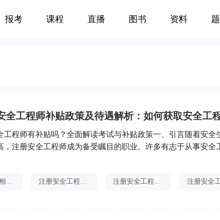
报考
课程
直播
图书
资料
题
全工程师有补贴吗？全面解读考试与补贴政策一、引言随着安全
高，注册安全工程师成为备受瞩目的职业。许多有志于从事安全
纷关注注册安全工程师考试的相关信息。本文将针对初级注册安
贴这一主题进行详述，并对考试与补贴政策进行全面解读。二、
中级安全师相关专业
注册安全工程师课程
注册安全工程师证书打印
师概述注册安全工程师是国家对安全工程领域专业技术人员的职