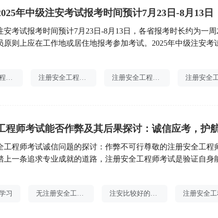
025年中级注安考试报考时间预计7月23日-8月13日
级注安考试报考时间预计7月23日-8月13日，各省报考时长约为一周
员原则上应在工作地或居住地报考参加考试。2025年中级注安考
注册安全工程师备考顺序
注册安全工程师证书打印
注册安全工程师自学计划
全工程师考试诚信问题的探讨：作弊不可行尊敬的注册安全工程
踏上一条追求专业成就的道路，注册安全工程师考试是验证自身
在此，我们强调一个至关重要的原则：注册安全工程师考试不能
个人的诚信与道德，更影响到整个行业的规范与发展。一、诚信
学习
无注册安全工程师罚款
注安比较好的机构
来的安全工程师，诚信是最基本也是最重要的职业素养。安全工