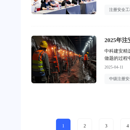
以期在这个
求，不少考
2025年
中科建安精
做题的过程
程师证书！2
2025-04-11
生产监督管理
力查看答案
1
2
3
4