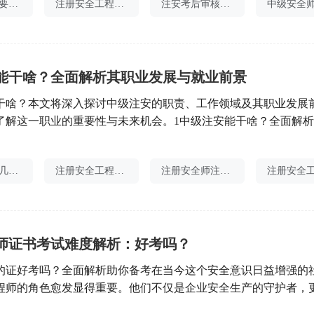
注安证书需要审核吗
注册安全工程师补贴吗
注安考后审核时间
中级安全
全日制学历后的工作年限可累计，但全日制学历前的工作年限不
019年全日制本科毕业，
能干啥？全面解析其职业发展与就业前景
干啥？本文将深入探讨中级注安的职责、工作领域及其职业发展
了解这一职业的重要性与未来机会。1中级注安能干啥？全面解
业前景中级注安能干啥？在现代社会，随着安全生产意识的提升
变得愈发重要。他们不仅是企业安全生产的守护者，更是在多行
注安考试有几个科目
注册安全工程师保过
注册安全师注册网站
业人才。本文将详细分析中级注安的工作内容、就业领域以及未
师证书考试难度解析：好考吗？
的证好考吗？全面解析助你备考在当今这个安全意识日益增强的
程师的角色愈发显得重要。他们不仅是企业安全生产的守护者，
财产安全的坚强后盾。因此，越来越多的人选择报考注册安全工