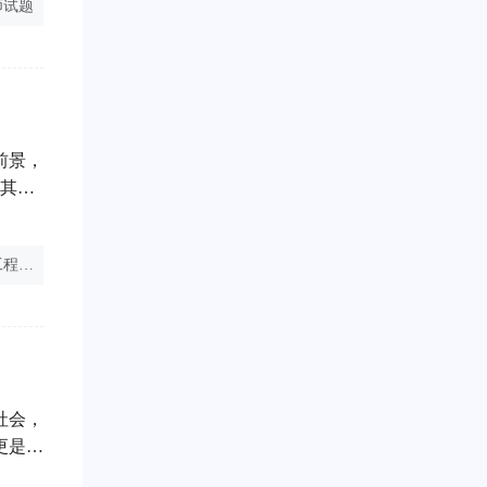
师试题
自己注册安全工程师
注册安全工程师证书打印
计入。
前景，
析其职
，中级
业中不
注册安全工程师证书打印
中国现有注册安全工程师多少人
报考中级安全师的要求
注安
来发展
社会，
更是保
程师，