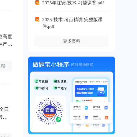
2025年注安-技术-习题课⑤.pdf
2025-技术-考点精讲-完整版课
件.pdf
息高度
更多资料
生产、
在这样
稳定的
注册安全工程师主管部门
安全工程师其他安全
注册安全工程师考试
是检验
全日
最高
作，无
非全日