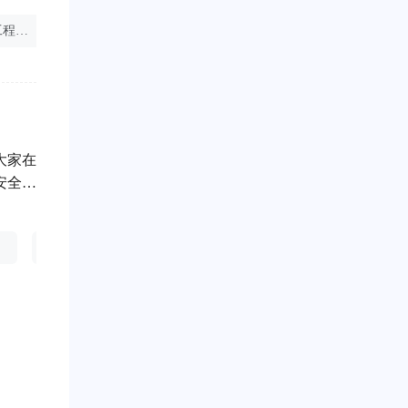
专业要
注册安全工程师查询网
2024注安其他安全
注册安全工程师考试
要明确
大家在
安全工
国安全
遍约束
注册安全工程师证书打印
中级注册安全师好考吗
注安考试