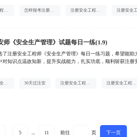
领域发挥自己的专业才能。然而，面对繁多的考试内容和较高的
注册安全工程师题目
怎样报考注册安全师
注册安全工程师证书打印
生心中都会有一个疑问：安全工程师的证好考吗？首先，我们需
注安师《安全生产管理》试题每日一练(1.9)
选了注册安全工程师《安全生产管理》每日一练习题，希望能助
中对知识点温故知新，提升实战能力，扎实功底，顺利斩获注册
025安全生产管理试题 · 每日一练【1月9日】1、下列不属于我
的基本特征的是( )。A. 方法的多样性B. 权威性C. 强制性D. 普
中级注册安全答案
30天过注安
注册安全工程师课本
注册安全工程师注册人员
参考答案：A参考解析：政府对安全生产监督管理的职权是
5
...
11
前往
页
下一页