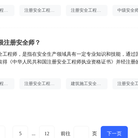
导。一、报考条件首先，考生需要明确自己是否符合注册安全工
注册安全工程师未来的前景如何
注册安全工程师考几项
注册安全工程师选择题吗
报考条件主要包括学历和工作经验两方面。大专学历：安全工程
级注册安全师？
全工程师，是指在安全生产领域具有一定专业知识和技能，通过
取得《中华人民共和国注册安全工程师执业资格证书》并经注册
这个职称不仅代表了专业人员在安全生产管理、安全工程技术方
征着其在提供安全生产专业服务上的权威地位。职业定义：中级
注册安全工程师职责范围
注册安全工程师自学网站
建筑施工安全管理规范最新版
要通过全国统一考试，取得职业资格证书后才能注册执业。这一
5
...
12
前往
页
下一页