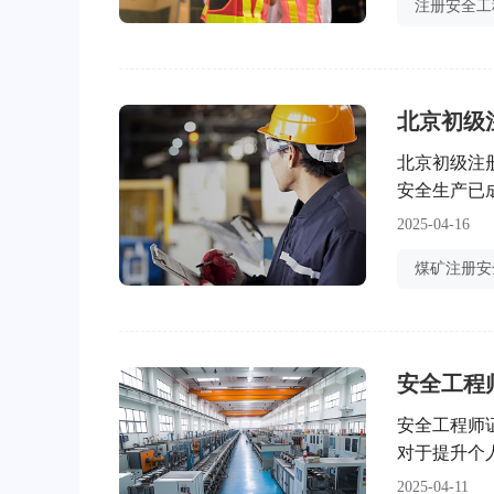
考生更好地
北京初级
北京初级注
安全生产已
格，注册安
2025-04-16
才，注册安
作用。对于
程
安全工程
安全工程师
对于提升个
介绍注册安
2025-04-11