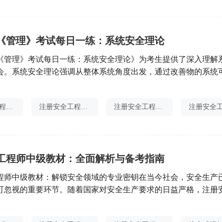
《管理》考试每日一练：系统安全理论
《管理》考试每日一练：系统安全理论》为考生提供了深入理解
会。系统安全理论强调从整体系统角度出发，通过改善物的系统
性，而非仅关注人的不安全行为。这一理论在事故致因分析中具
帮助考生掌握怎样识别和控制危险源，将事故风险降至可接受范
注册安全工程师考几项
注册安全工程师软件
注册安全工程师模拟卷
，考生能够巩固知识点，提升应试能力，为考试做好充分准备。
全理论★★★
工程师中级教材：全面解析与备考指南
程师中级教材：解锁安全领域的专业密钥在当今社会，安全生产
可忽视的重要环节。随着国家对安全生产要求的日益严格，注册
愈发显得举足轻重。作为安全领域的专业人士，注册安全工程师
全生产的重任，更是推动社会安全文化建设的关键力量。为了帮