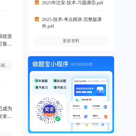
2025年注安-技术-习题课⑤.pdf
2025-技术-考点精讲-完整版课
件.pdf
系统安
更多资料
可靠性
有重要
围。通
注册安全工程师职责范围
中级安全师考试条件
注册安全师中级报名
注安考试
【考点
已成为
安全工
不仅承
助广大