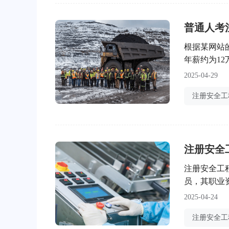
普通人考
根据某网站
年薪约为1
是很有用的
2025-04-29
会得到企业
代评”，中
注册安全
注册安全工
员，其职业
考条件至关
2025-04-24
要求，为备
好的业务素