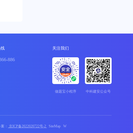
热线
关注我们
366-886
做题宝小程序
中科建安公众号
P备案：
京ICP备2022020722号-2
SiteMap
W