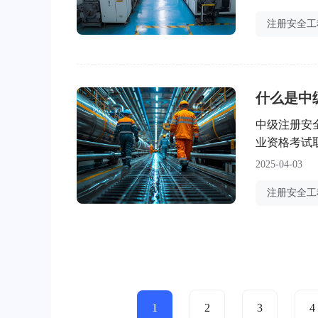
供全面的指
报考条件。
什么是中
中级注册安
业资格考试
技术人员。
2025-04-03
水平，还象
全工程师需
1
2
3
4