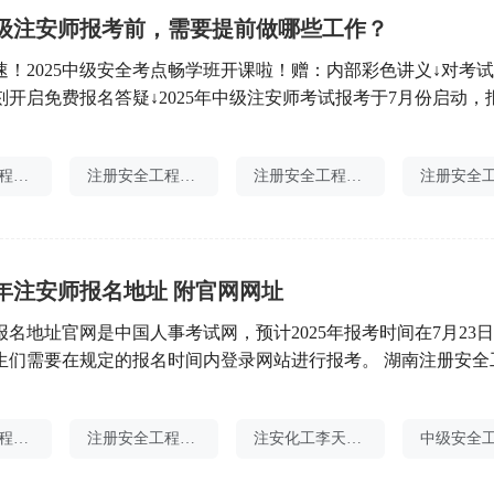
年中级注安师报考前，需要提前做哪些工作？
速！2025中级安全考点畅学班开课啦！赠：内部彩色讲义↓对考
刻开启免费报名答疑↓2025年中级注安师考试报考于7月份启动，
事考试网进行，正式报考周期短暂，所以在中级注安师考试正式
工作可提前进行：包含：报考信息注册、报考照片上传、学历学
注册安全工程师前景
注册安全工程师证书有用么
注册安全工程师多选
详情如下：一、报考信息注册2025年中级注安师考试报考
5年注安师报名地址 附官网网址
名地址官网是中国人事考试网，预计2025年报考时间在7月23
生们需要在规定的报名时间内登录网站进行报考。 湖南注册安全
考网站 湖南2025年注册安全工程师考试报名地址官网在中国人事考
在规定时间内进入官网，找到“考试报考”栏目，登录全国专业技
注册安全工程师有没有用
注册安全工程师划分
注安化工李天宇讲得怎么样
考服务平台进行报考。