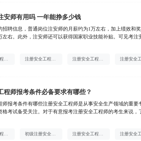
注安师有用吗 一年能挣多少钱
的招聘信息，普通岗位注安师的月薪约为1万左右，加上绩效和
2万左右。此外，注安师还可以获得国家职业技能补贴。可见考注
。 注安师有什么用 1、升职加薪：在很多企业中，考取注安师证
重用，升职加薪也会随之而来。 2、评职称优势：目前职称可以“
注册安全工程师考几项
注册安全工程师考试题型及考试内容
注册安全工程师管理号
级注安就是其中之一。根据政策规定，注册安全工程师中级证
工程师报考条件必备要求有哪些？
程师报考条件有哪些注册安全工程师是从事安全生产领域的重要
资格考试备受关注。对于有意报考注册安全工程师的考生来说，
重要。本文将详细介绍注册安全工程师的报考条件，帮助考生明
考之路提供有力支持。注册安全工程师的报考条件首先要求考生
注册安全工程师考几项
初级注册安全工程师官网
注册安全工程师太难
质和道德品行，遵纪守法，无严重违纪或刑事处罚记录。这是从