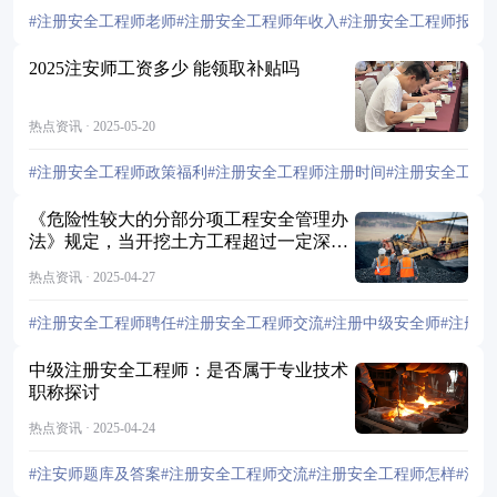
#注册安全工程师老师
#注册安全工程师年收入
#注册安全工程师报名
2025注安师工资多少 能领取补贴吗
热点资讯 · 2025-05-20
#注册安全工程师政策福利
#注册安全工程师注册时间
#注册安全工程
《危险性较大的分部分项工程安全管理办
法》规定，当开挖土方工程超过一定深度
时，需要编制专项施工方案
热点资讯 · 2025-04-27
#注册安全工程师聘任
#注册安全工程师交流
#注册中级安全师
#注册
中级注册安全工程师：是否属于专业技术
职称探讨
热点资讯 · 2025-04-24
#注安师题库及答案
#注册安全工程师交流
#注册安全工程师怎样
#注