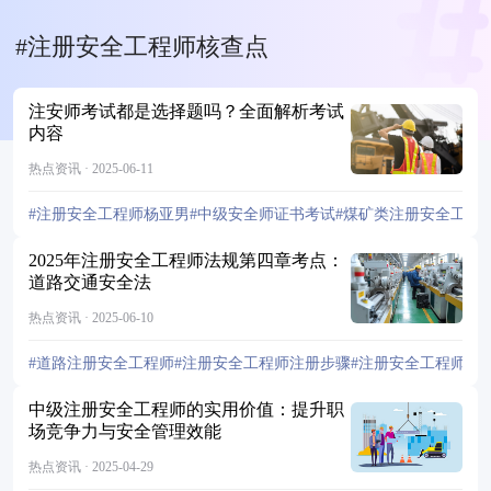
#注册安全工程师核查点
注安师考试都是选择题吗？全面解析考试
内容
热点资讯 · 2025-06-11
#注册安全工程师杨亚男
#中级安全师证书考试
#煤矿类注册安全工程
2025年注册安全工程师法规第四章考点：
道路交通安全法
热点资讯 · 2025-06-10
#道路注册安全工程师
#注册安全工程师注册步骤
#注册安全工程师核
中级注册安全工程师的实用价值：提升职
场竞争力与安全管理效能
热点资讯 · 2025-04-29