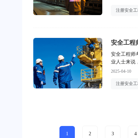
232元查看
元查看详情>
人每
安全工程
安全工程师
业人士来说
报考的考生
2025-04-10
细介绍安全
安全工程师
1
2
3
4