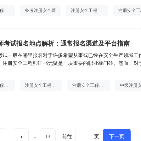
详情>>天津客观题科目每人每科56元，主观题科目每人每科64元。2
注册安全工程师分值
备考注册安全师
注册安全工程师预审流程
>上海报考费每人10元，考务费每科目50元。210元查看详情>>
师考试报名地点解析：通常报名渠道及平台指南
考试一般在哪里报名对于许多希望从事或已经在安全生产领域工
，注册安全工程师证书无疑是一块重要的职业敲门砖。然而，对
来说，如何报名、在哪里报名往往成为他们面临的首要问题。本
工程师考试的报名地点及相关注意事项，帮助考生顺利完成报名
注册安全工程师有补考吗
注册安全工程师分值
注册安全工程师要求时间
考试的报名工作主要通过网络进行，考生需登录中国人事考试网
5
...
13
前往
页
下一页