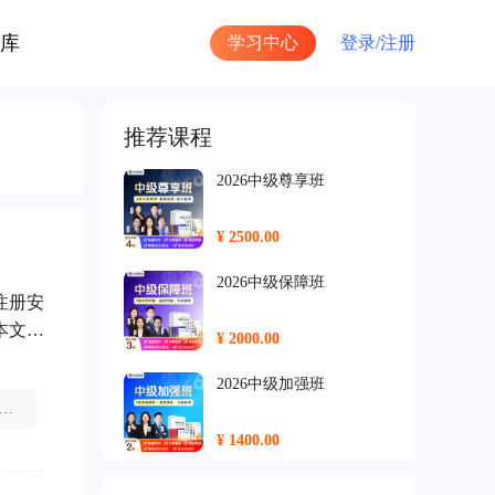
库
学习中心
登录/
注册
推荐课程
2026中级尊享班
¥ 2500.00
2026中级保障班
注册安
本文将
¥ 2000.00
家更好
专业资
2026中级加强班
册安全工程师分值
注册高级安全师
注册安全工程师考试
业资
¥ 1400.00
2026中级基础班