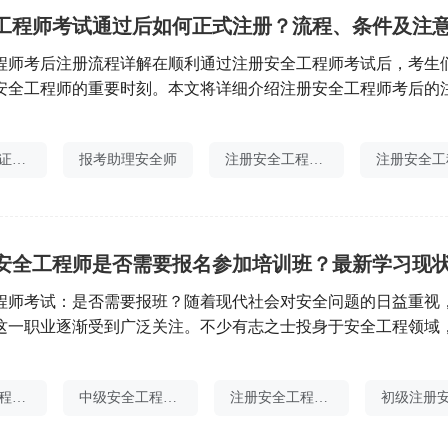
程师考后注册流程详解在顺利通过注册安全工程师考试后，考生
安全工程师的重要时刻。本文将详细介绍注册安全工程师考后的
晋工程师们顺利完成注册手续，顺利走上职业道路。一、了解注
首先，考生应全面了解注册安全工程师制度及其意义。注册安全
安全工程师证含金量高吗
报考助理安全师
注册安全工程师分值
生产领域的重要专业职称，旨在提高安全生产管理水平，保障人
程师考试：是否需要报班？随着现代社会对安全问题的日益重视
这一职业逐渐受到广泛关注。不少有志之士投身于安全工程领域
全工程师考试。而在备考过程中，许多考生面临一个问题：是否
从多个角度对这一问题进行探讨。一、了解注册安全工程师考试
注册安全工程师怎么退款
中级安全工程师书
注册安全工程师代报名
试是为了评价个体在安全管理、技术、环境等方面的专业知识与