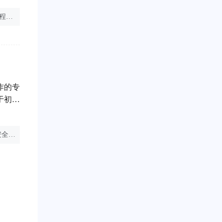
32
注册安全工程师煤矿
注册安全工程师资料推荐
一建和注册安全工程师
江苏每
作的专
于初次
文将详
流程。
中级注册安全工程师注册
注册安全工程师厉害吗
注册安全工程师考试
（ww