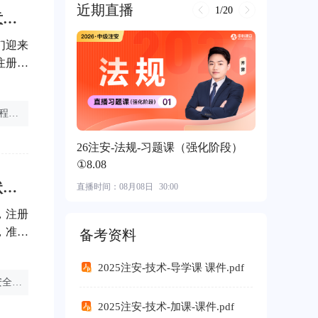
近期直播
1/20
注册安全工程师考试通过后如何正式注册？流程、条件及注意事项详解。
¥ 550.00
们迎来
注册流
册安全
工程师
注册安全工程师怎么领证
注册安全师注册网站
注册安全工程师考试
民群众
26注安-法规-习题课（强化阶段）
①8.08
探讨注册安全工程师是否需要报名参加培训班？最新学习现状与行业要求解析。
直播时间：
08月08日
30:00
，注册
，准备
备考资料
需要报
注册安
2025注安-技术-导学课 课件.pdf
初级注册安全工程师考试时间
注册安全工程师分值
注册安全工程师考试
能力的
2025注安-技术-加课-课件.pdf