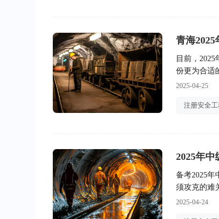
青海202
目前，20
份更为合适
时间的内容，
2025-04-25
《人力资源
事项的通知》
2025
备考202
须攻克的难
的记忆攻略
2025-04-24
进行学习。