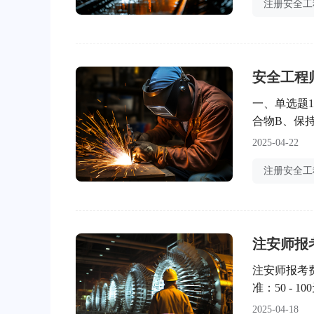
生需要牢记
（等级有效
安全工程
一、单选题
合物B、保
内D、采用
2025-04-22
C【答案解析
独的防爆间
注安师报
注安师报考
准：50 -
客观题科目收
2025-04-18