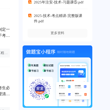
2025年注安-技术-习题课⑤.pdf
2025-技术-考点精讲-完整版课
件.pdf
制定一
更多资料
于考试
布的
及有关
注册安全工程师书籍
注册安全工程师简章
注安备考
考生必
理清晰
要板块
），考