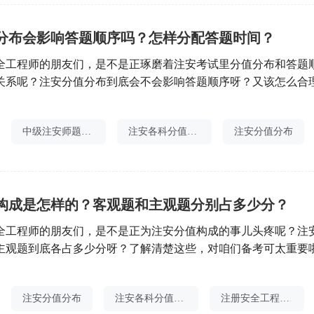
分布会影响答题顺序吗？怎样分配答题时间？
全工程师的朋友们，是不是正琢磨着注安考试里分值分布和答题
关系呢？注安分值分布到底会不会影响答题顺序呀？又该怎么合
？别急，今天咱就来好好唠唠这事儿，让你在考场上心里有谱，
中级注安师题型和分值是多少
注安各科分值分布
注安分值分布
构成是怎样的？客观题和主观题分别占多少分？
全工程师的朋友们，是不是正为注安分值构成的事儿头疼呢？注
主观题到底各占多少分呀？了解清楚这些，对咱们备考可太重要
好唠唠注安分值构成，让你心里有底，备考不慌。
注安分值分布
注安各科分值分布
注册安全工程师各章节分值