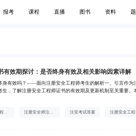
报考
课程
直播
图书
资料
题
书有效期探讨：是否终身有效及相关影响因素详解
终身有效吗？——面向注册安全工程师考生的解析一、引言作为
考生，了解注册安全工程师证书的有效期及更新机制至关重要。
师证书是否终身有效”这一主题，为考生们进行详细解析，帮助大
政策和规定。二、注安师证书的性质注册安全工程师证书是一种
注册安全工程师报考
注册安全师注册报考
注安考试答案
注
明持有人在安全工程领域具备一定的专业知识和能力。与其他职