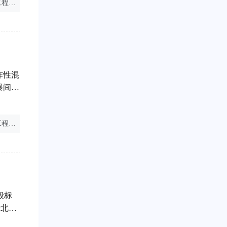
注册安全工程师证
建筑类注册安全工程师
注册安全工程师扣分
注安考试
、期限
炸性混
爆间隔
装在单
注册安全工程师资源共享
注安免费题库
般标
情北京
元。