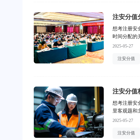
注安分值
想考注册安
时间分配的
答题时间呢
2025-05-27
慌。
注安分值
注安分值
想考注册安
里客观题和
天咱就来好
2025-05-27
注安分值