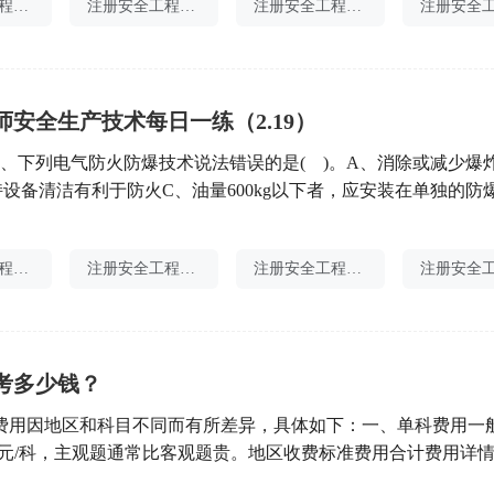
注册安全工程师分值
注册安全工程师逾期
注册安全工程师考试过关率
不同等级的划分、定级流程（自评、申请、评审、公示、公告）
期3年）以及
师安全生产技术每日一练（2.19）
1、下列电气防火防爆技术说法错误的是( )。A、消除或减少爆
持设备清洁有利于防火C、油量600kg以下者，应安装在单独的防
TN -S系统，并装设双极开关同时操作相线和中性线【正确答案】
】 本题考查的是电气防火防爆技术。油量600kg以上者，应安
注册安全工程师主页在哪
注册安全工程师逾期注册
注册安全工程师分值
隔内。
考多少钱？
费用因地区和科目不同而有所差异，具体如下：一、单科费用一
 100元/科，主观题通常比客观题贵。地区收费标准费用合计费用详
费标准为每人每科 56 元，主观题科目收费标准为每人每科 64 