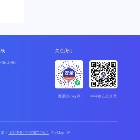
热线
关注我们
366-886
做题宝小程序
中科建安公众号
P备案：
京ICP备2022020722号-2
SiteMap
W