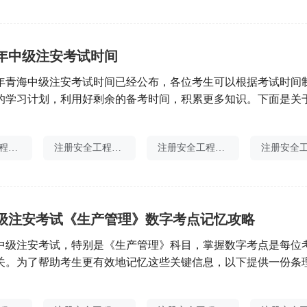
5年中级注安考试时间
25年青海中级注安考试时间已经公布，各位考生可以根据考试时间
的学习计划，利用好剩余的备考时间，积累更多知识。下面是关
一起来看吧！ 2025年中级注安考试时间 从中国人事考试网发
社会保障部办公厅关于2025年度专业技术人员职业资格考试计划
注册安全工程师分值
注册安全工程师学费
注册安全工程师照片
获悉，2025年中级注安考试时间已确定为10月2
年中级注安考试《生产管理》数字考点记忆攻略
5年中级注安考试，特别是《生产管理》科目，掌握数字考点是每位
关。为了帮助考生更有效地记忆这些关键信息，以下提供一份条
。开始，从《生产管理》科目的数字考点入手，可以分为几个主
第一个板块是关于安全生产标准化定级管理的考点（考点二十七