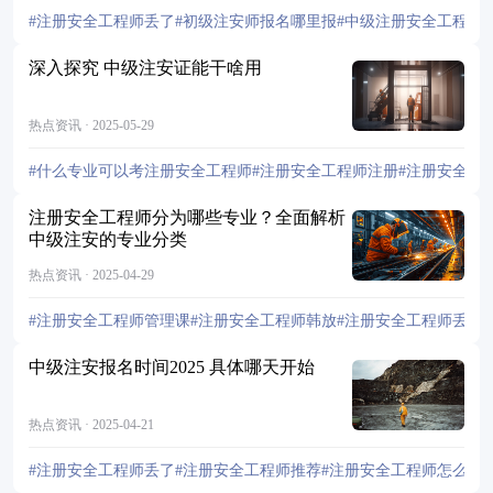
#注册安全工程师丢了
#初级注安师报名哪里报
#中级注册安全工程师
深入探究 中级注安证能干啥用
热点资讯 · 2025-05-29
#什么专业可以考注册安全工程师
#注册安全工程师注册
#注册安全工
注册安全工程师分为哪些专业？全面解析
中级注安的专业分类
热点资讯 · 2025-04-29
#注册安全工程师管理课
#注册安全工程师韩放
#注册安全工程师丢了
中级注安报名时间2025 具体哪天开始
热点资讯 · 2025-04-21
#注册安全工程师丢了
#注册安全工程师推荐
#注册安全工程师怎么领