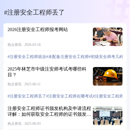
#注册安全工程师丢了
2026注册安全工程师报考网站
热点资讯 · 2026-03-16
#注册安全工程师就业
#未配备注册安全工程师
#初级安全师考几科
#
2025年林芝市中级注安师考试考哪些科
目？
热点资讯 · 2025-06-11
#注册安全工程师丢了
#注册安全工程师在哪考试
#注册安全工程师包
注册安全工程师证书颁发机构及申请流程
详解：如何获取安全工程师的证书颁发地
点？
热点资讯 · 2025-06-03