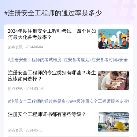
#注册安全工程师的通过率是多少
2024年度注册安全工程师考试，四个月如
何最大化备考效率？
热点资讯 · 2024-06-04
#注册安全工程师的考试难度
#注安备考规划
#注安备考时间
#安全工
注册安全工程师的专业类别有哪些？考生
应该如何选择？
热点资讯 · 2024-05-14
#注册安全工程师的通过率是多少
#中级注册安全工程师报考专业
#中
注册安全工程师证书都有哪些等级？
热点资讯 · 2024-05-11