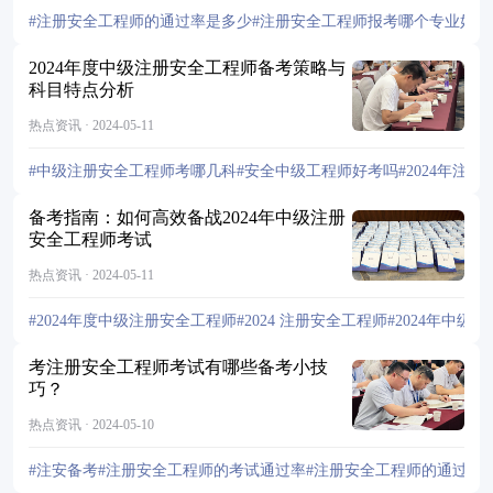
#注册安全工程师的通过率是多少
#注册安全工程师报考哪个专业好
#
2024年度中级注册安全工程师备考策略与
科目特点分析
热点资讯 · 2024-05-11
#中级注册安全工程师考哪几科
#安全中级工程师好考吗
#2024年注
备考指南：如何高效备战2024年中级注册
安全工程师考试
热点资讯 · 2024-05-11
#2024年度中级注册安全工程师
#2024 注册安全工程师
#2024年中级
考注册安全工程师考试有哪些备考小技
巧？
热点资讯 · 2024-05-10
#注安备考
#注册安全工程师的考试通过率
#注册安全工程师的通过率