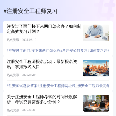
#注册安全工程师复习
注安过了两门接下来两门怎么办？如何制
定高效复习计划？
热点资讯 · 2025-06-10
#注安过了两门,接下来两门怎么办
#考注安如何复习
#如何复习注册安
注册安全工程师报名启动：最新报名资
讯，掌握报名入口
热点资讯 · 2025-06-05
#注安师试题及答案
#注册安全工程师网址
#注册安全工程师最高年龄
关于注册安全工程师考试的时间长度解
析：考试究竟需要多少分钟？
热点资讯 · 2025-06-05