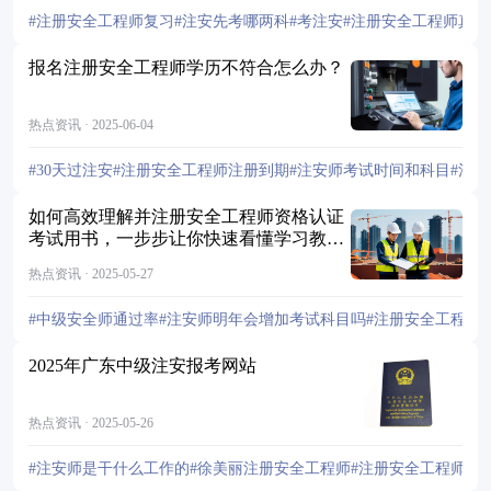
#注册安全工程师复习
#注安先考哪两科
#考注安
#注册安全工程师真题
报名注册安全工程师学历不符合怎么办？
热点资讯 · 2025-06-04
#30天过注安
#注册安全工程师注册到期
#注安师考试时间和科目
#注
如何高效理解并注册安全工程师资格认证
考试用书，一步步让你快速看懂学习教
材。
热点资讯 · 2025-05-27
#中级安全师通过率
#注安师明年会增加考试科目吗
#注册安全工程师
2025年广东中级注安报考网站
热点资讯 · 2025-05-26
#注安师是干什么工作的
#徐美丽注册安全工程师
#注册安全工程师资