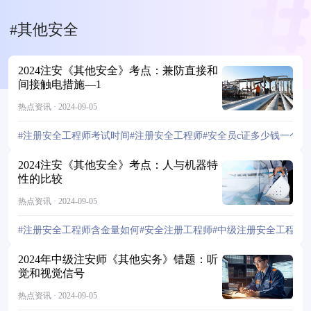
#其他安全
2024注安《其他安全》考点：兼防直接和
间接触电措施—1
热点资讯 · 2024-09-05
#注册安全工程师考试时间
#注册安全工程师
#安全员c证多少钱一个月
2024注安《其他安全》考点：人与机器特
性的比较
热点资讯 · 2024-09-05
#注册安全工程师含金量如何
#安全注册工程师
#中级注册安全工程师
2024年中级注安师《其他实务》错题：听
觉和视觉信号
热点资讯 · 2024-09-05