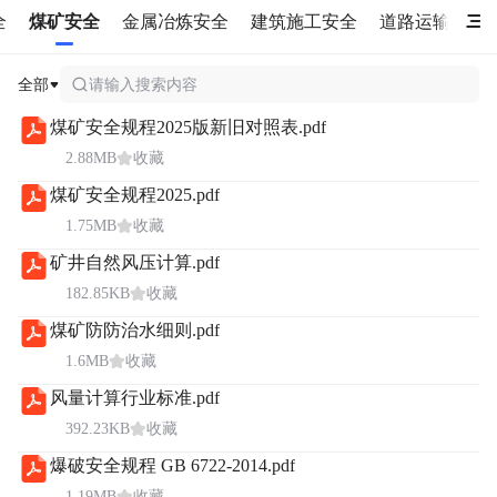
全
煤矿安全
金属冶炼安全
建筑施工安全
道路运输安全
全部
请输入搜索内容
煤矿安全规程2025版新旧对照表.pdf
2.88MB
收藏
煤矿安全规程2025.pdf
1.75MB
收藏
矿井自然风压计算.pdf
182.85KB
收藏
煤矿防防治水细则.pdf
1.6MB
收藏
风量计算行业标准.pdf
392.23KB
收藏
爆破安全规程 GB 6722-2014.pdf
1.19MB
收藏