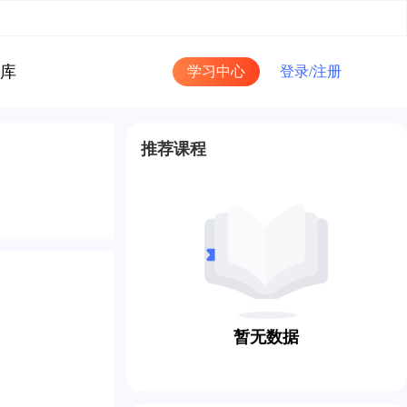
库
学习中心
登录/
注册
推荐课程
暂无数据