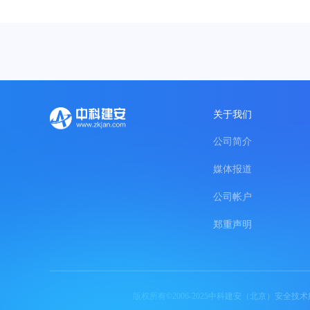
关于我们
公司简介
媒体报道
公司帐户
郑重声明
版权所有©2006-2025中科建安（北京）安全技术服务有限公司