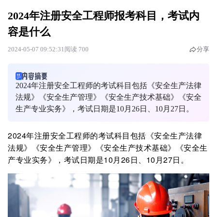
2024年注册安全工程师报考科目，考试内
容是什么
2024-05-07 09:52:31
阅读 700
分享
2024年注册安全工程师的考试科目包括《安全生产法律
法规》《安全生产管理》《安全生产技术基础》《安全
生产专业实务》，考试日期是10月26日、10月27日。
2024年注册安全工程师的考试科目包括《安全生产法律
法规》《安全生产管理》《安全生产技术基础》《安全生
产专业实务》，考试日期是10月26日、10月27日。