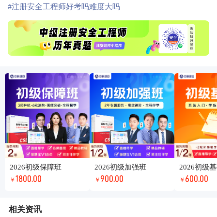
#注册安全工程师好考吗难度大吗
2026初级保障班
2026初级加强班
2026初级
1800.00
900.00
600.00
￥
￥
￥
相关资讯