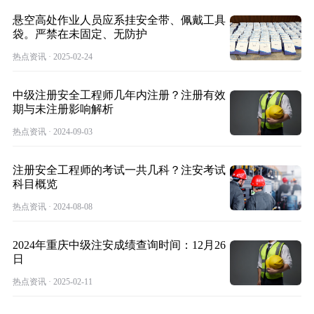
悬空高处作业人员应系挂安全带、佩戴工具
袋。严禁在未固定、无防护
热点资讯 · 2025-02-24
中级注册安全工程师几年内注册？注册有效
期与未注册影响解析
热点资讯 · 2024-09-03
注册安全工程师的考试一共几科？注安考试
科目概览
热点资讯 · 2024-08-08
2024年重庆中级注安成绩查询时间：12月26
日
热点资讯 · 2025-02-11