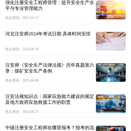
强化注册安全工程师管理：提升安全生产水
平与专业管理能力
热点资讯 · 2025-01-17
河北注安师2024年考试日期 具体时间安排
热点资讯 · 2024-09-10
注安师《安全生产法律法规》历年真题第六
章：煤矿安全生产条例
热点资讯 · 2025-06-06
注安法规知识点：国家应急能力建设的规定
及地方政府应急救援工作的职责
热点资讯 · 2024-08-27
中级注册安全工程师在哪里报考？报考的流