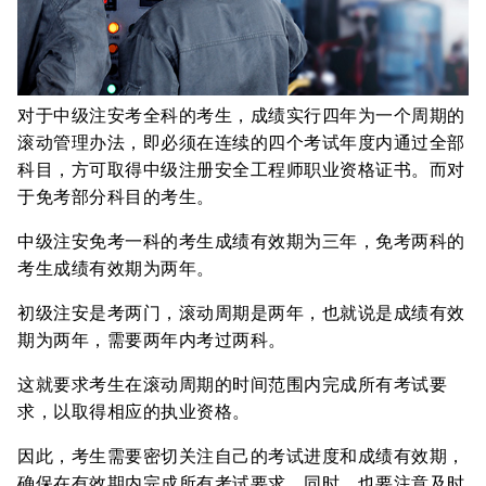
对于中级注安考全科的考生，成绩实行四年为一个周期的
滚动管理办法，即必须在连续的四个考试年度内通过全部
科目，方可取得中级注册安全工程师职业资格证书。而对
于免考部分科目的考生。
中级注安免考一科的考生成绩有效期为三年，免考两科的
考生成绩有效期为两年。
初级注安是考两门，滚动周期是两年，也就说是成绩有效
期为两年，需要两年内考过两科。
这就要求考生在滚动周期的时间范围内完成所有考试要
求，以取得相应的执业资格。
因此，考生需要密切关注自己的考试进度和成绩有效期，
确保在有效期内完成所有考试要求。同时，也要注意及时