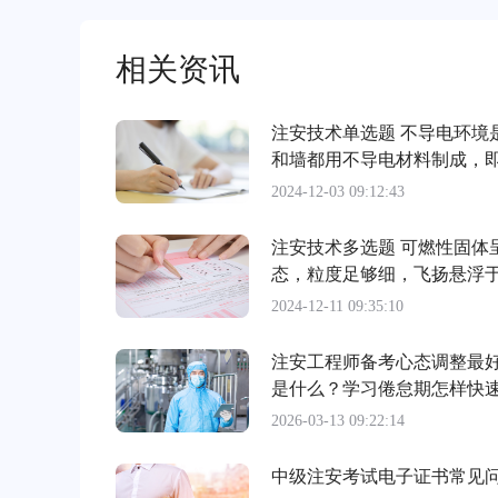
相关资讯
注安技术单选题 不导电环境
和墙都用不导电材料制成，
高了绝缘水平的环
2024-12-03 09:12:43
注安技术多选题 可燃性固体
态，粒度足够细，飞扬悬浮
中，达到一定浓度，
2024-12-11 09:35:10
注安工程师备考心态调整最
是什么？学习倦怠期怎样快
2026-03-13 09:22:14
中级注安考试电子证书常见