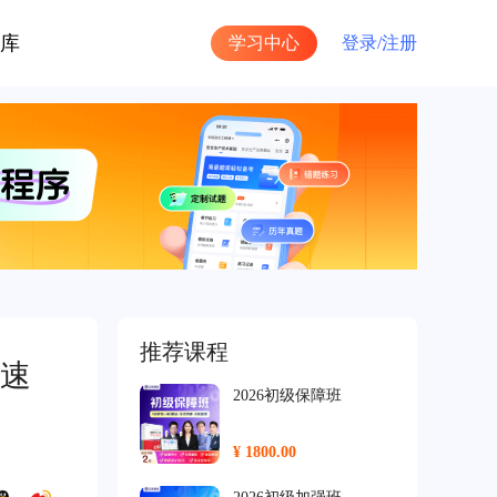
库
学习中心
登录/
注册
推荐课程
速
2026初级保障班
¥ 1800.00