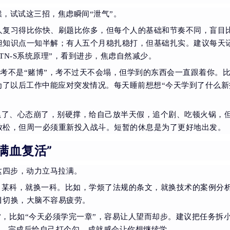
祟，试试这三招，焦虑瞬间“泄气”。
人复习得比你快、刷题比你多，但每个人的基础和节奏不同，盲目
但知识点一知半解；有人五个月稳扎稳打，但基础扎实。建议每天
TN-S系统原理”，看到进步，焦虑自然减少。
考不是“赌博”，考不过天不会塌，但学到的东西会一直跟着你。
为了以后工作中能应对突发情况。每天睡前想想“今天学到了什么新
累了、心态崩了，别硬撑，给自己放半天假，追个剧、吃顿火锅，
放松，但周一必须重新投入战斗。短暂的休息是为了更好地出发。
满血复活”
这四步，动力立马拉满。
了某科，就换一科。比如，学烦了法规的条文，就换技术的案例分
目切换，大脑不容易疲劳。
”，比如“今天必须学完一章”，容易让人望而却步。建议把任务拆
阀”，完成后给自己打个勾，成就感会让你想继续学。