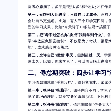
备考心态崩了，多半是“想太多”和“做太少”在作
第一，别跟别人比进度，只跟自己比成长
。总有
会让自己更焦虑。比如，有人三个月学完四科，
己的学习成果，比如“今天背了10条法规”“搞懂了
第二，把“考不过怎么办”换成“我能学到什么”
。备
学“事故应急预案编制”，不仅是为了考试，更是
能”，成就感会冲淡焦虑。
第三，允许自己“摆烂”半天，但别超过一天
。学
纵太久。比如，周末学累了，可以周日晚上彻底
二、倦怠期突破：四步让学习“
学习倦怠期就像“手机没电”，得赶紧充电，试试
第一步，换科目“换脑子”
。四科内容不同，学累
腻了管理的理论，就换实务的真题演练。不同科
第二步，拆任务“降难度”
。倦怠期最怕“任务太大
如“今天只学‘特种设备安全技术’中的锅炉安全