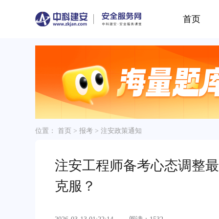
首页
位置：
首页
>
报考
>
注安政策通知
注安工程师备考心态调整最
克服？