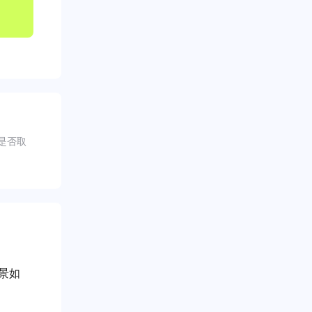
是否取
景如