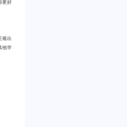
你更好
正规出
其他学