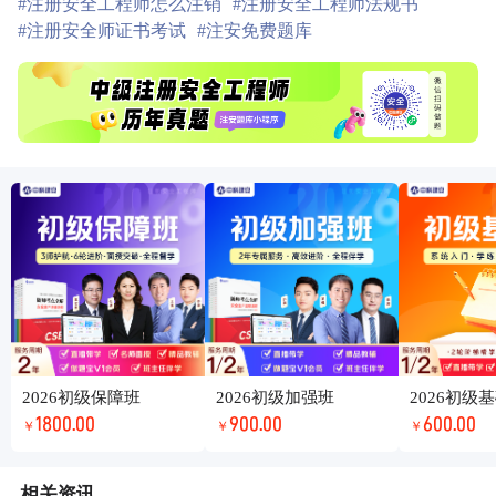
#注册安全工程师怎么注销
#注册安全工程师法规书
#注册安全师证书考试
#注安免费题库
2026初级保障班
2026初级加强班
2026初级
1800.00
900.00
600.00
￥
￥
￥
相关资讯