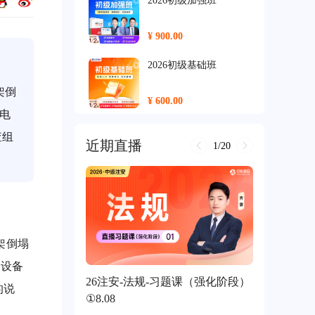
2026初级加强班
¥ 900.00
2026初级基础班
架倒
¥ 600.00
电
2026中级尊享班
查组
近期直播
1/20
¥ 2500.00
2026中级保障班
¥ 2000.00
架倒塌
2026中级加强班
电设备
26注安-法规-习题课（强化阶段）
的说
¥ 1400.00
①8.08