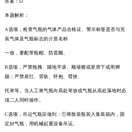
D
答案：
本题解析：
A选项，检查气瓶的气体产品合格证、警示标签是否与充
装气体及气瓶标志的介质名称
一致，要配带瓶帽、防震圈。
B选项，严禁拖拽、随地平滚、顺坡横或竖滑下或用脚
踢；严禁肩扛、背驮、怀抱、臂挟、
托举等。当人工将气瓶向高处举放或气瓶从高处落地时必
须二人同时操作。
C选项，吊运气瓶应做到：①将散装瓶装入集装箱内，固
定好气瓶，用机械起重设备吊运。