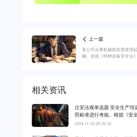
上一篇
某公司从事机械制造需使用
械。依据《特种设备安全法
相关资讯
注安法规单选题 安全生产培
照标准进行考核。根据《安
训管理办法》，关
2024-11-26 09:26:34