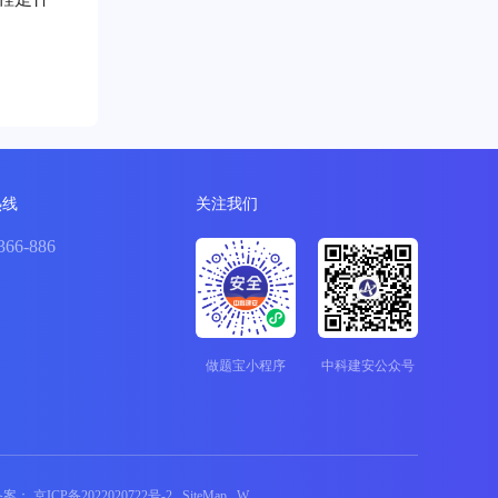
热线
关注我们
366-886
做题宝小程序
中科建安公众号
P备案：
京ICP备2022020722号-2
SiteMap
W