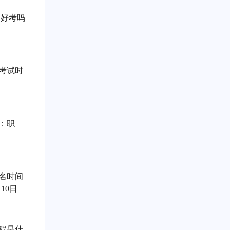
书好考吗
师考试时
：职
报名时间
10日
流程是什